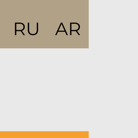
RU
AR